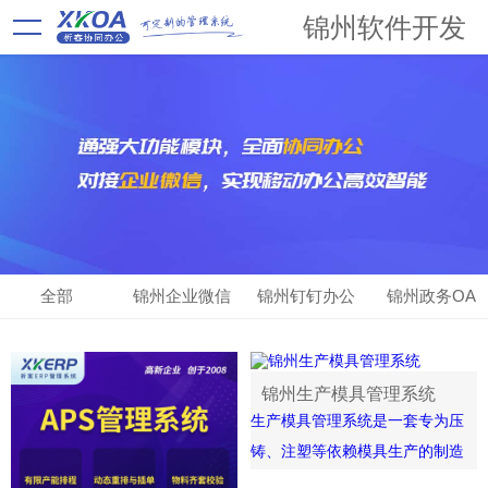
锦州软件开发
全部
锦州企业微信
锦州钉钉办公
锦州政务OA
OA
OA
锦州生产模具管理系统
生产模具管理系统是一套专为压
铸、注塑等依赖模具生产的制造
企业设计的全生命周期管理方