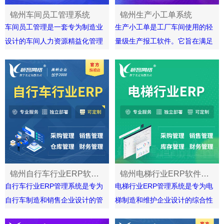
锦州车间员工管理系统
锦州生产小工单系统
车间员工管理是一套专为制造业
生产小工单是工厂车间使用的轻
设计的车间人力资源精益化管理
量级生产报工软件。它旨在满足
方案。它通过数字化手段，将员
企业MES（制造执行系统）的个
工档案、排班管理、上岗记录与
性化需求，核心解决中小微制造
绩效评估进行整合，实现对车间
企业在任务管理、进度管理、数
人力的精细化管控，支持企业达
据统计、计件薪资和数据应用管
成消除浪费、柔性生产的目标。
理上的五大痛点。
锦州自行车行业ERP软件生产MES车间管理系统
锦州电梯行业ERP软件生产MES车间管理系统
自行车行业ERP管理系统是专为
电梯行业ERP管理系统是专为电
自行车制造和销售企业设计的管
梯制造和维护企业设计的综合性
理软件，旨在帮助企业实现生
管理软件。它集成了多个功能模