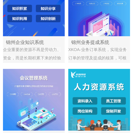
表分析一体化管理，业税融合，
管理的个性化需求。
为小微企业财务管理人员提供更
全的财务管理服务，渗透小微企
业管理各流程，多人同时记账，
高效协同，数据共享，打造全新
锦州企业知识系统
锦州业务提成系统
企业重要的资源不再是劳动力、
XKOA-业务订单系统，实现业务
财务管理模式。
资金，而是长期积累下来的经验
订单的管理及提成的核算，可根
与知识。一个企业拥有哪些专业
据订单提成规则、收款记录自动
技术，如何使用这些技术，对保
计算业绩提成，大大降低了人工
持企业竞争的优势是至关重要
计算的工作的时间，避免了出错
的。
率。