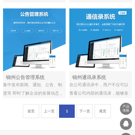
时间而造成不必要的损失 工作主
录，有计划的进行日常办公工
动提醒，缩短处理周期、提高办
作，为企业提供更高效的个人时
事效率 系统更易用、更实用，操
间管理平台
作更顺畅、更人性化
锦州公告管理系统
锦州通讯录系统
集中发布新闻、通知、公告、制
在公司通讯录中，用户不仅可以
度等 即时了解企业的发展动态，
查看公司内部的通讯录，能够发
支持快速查找全流程驱动，信息
送消息及邮件。并且系统支持OA
产品
审核后自动发布支持图文和视频
手机端同步显示，通过手机版OA
体验
首页
上一页
1
下一页
尾页
混排，支持信息置顶
进行号码的查询和拨打。随时提
供企业通讯录信息，全面提高了