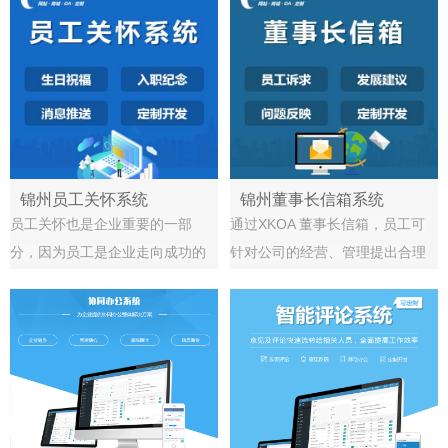
全。
成了每周工作计划？ 下属每月目
标任务完成情况，存在哪些问
题，该如何考评？
锦州员工关怀系统
锦州董事长信箱系统
员工关怀也是企业重要的一部
通过XKOA 董事长信箱，员工可
分，因为员工是企业走向成功的
针对公司的经营、管理提出合理
关键组成部分。而XKOA 员工关
的建议，反映不良问题，提出个
怀模块通过消息推送向员工发送
人意见；对各部门、各领导办事
生日祝福和入职纪念，代替了传
效率、工作作风、廉洁自律等方
统的纸质和口头通告，能帮助企
面的投诉和举报。
业降低办公耗材成本，实现无纸
化