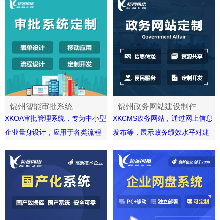
及合同信息的统计分析等功能；
确地指派负责人，清晰地把控项
根据实际业务情况进行管理控
目整体健康状况，迅速提升团队“
制，搭建各类审批流程以及业务
执行力”。
流程；系统具有强大的安全管理
能
锦州智能审批系统
锦州政务网站建设制作
XKOA审批管理系统，专为中小型
XKCMS政务网站，通过网上信息
企业量身设计，应用于各类流程
发布等，展示政务绩效水平对建
审批管理，并有效促进团队协
立起政府与群众纽带具有非常重
作，可结合企业实际需求进行个
要的作用，是我国各级政府机关
性化定制开发，助力企业信息化
履行职能、面向社会提供服务的
管理！
官方网站，是政府机关实现政务
信息公开、服务企业和社会公
众、互动交流的重要渠道。