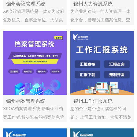
锦州会议管理系统
锦州人力资源系统
XK会议管理系统是一款专为政府
为企业构建统一的人资管理一体
党政机关、企事业单位、大型集
化平台，管理员工档案信息、查
团企业量身定制的会议系统，实
看组织结构图、制定HR流程，从
现会议的智能签到、数据采集、
而实现人事工作一体化管理。
数据统计，帮助会议组织者极大
地降低工作压力，轻松进行会议
现场管控，提高与会者的开会效
率
锦州档案管理系统
锦州工作汇报系统
XKOA档案管理系统,帮助企业档
您的企业是否也面临这样的问
案工作者,解决繁杂的档案信息管
题： 上司工作较忙，常常不清楚
理问题,化繁为简,准确管理，让档
下属每天都干了些什么？ 一周下
案工作从此简单,高效,智能,安
来下属的工作进展如何，是否完