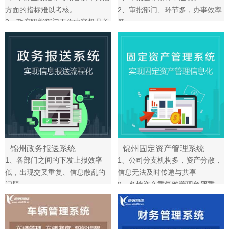
交。
方面的指标难以考核。
2、审批部门、环节多，办事效率
2、政府职能部门工作内容极具差
低。
异性、复杂性，绩效缺乏考核依
3、审批流程没有统一规范、有序
据。
的工作标准和体系。
3、机关管理人员工作职责不好量
化，日常事务繁杂，难以统计其
准确绩效。
锦州政务报送系统
锦州固定资产管理系统
1、各部门之间的下发上报效率
1、公司分支机构多，资产分散，
低，出现交叉重复、信息散乱的
信息无法及时传递与共享
问题。
2、各地资产重复购置现象严重，
2、政府各个部门之间的业务交流
无法实现整体管控
少，信息共享程度低。
3、缺乏明确清晰的管理架构和职
3、各个部门报送积极低，无法提
责权限