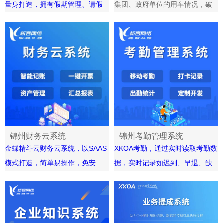
量身打造，拥有假期管理、请假
集团、政府单位的用车情况，破
通过数据加密、备份、容错等手
申请、网上审批等管理功能，为
解传统企业政企用车“跨系统”难
段，保证数据的安全性和可靠
你实现全方面网上操作，提高了
题，一站完成记录、审批、用
性，减少数据丢失和泄露的风
管理人员的工作效率。
车、还车全套流程，提升用车管
险。
理水平，降低运营成本，让您的
灵活的接入方式：企业网盘系统
车辆管理更简单、更高效。
提供多种接入方式，用户可以随
时随地访问和管理自己的文件，
提高工作的灵活性和便捷性。
锦州财务云系统
锦州考勤管理系统
SAAS
XKOA
金蝶精斗云财务云系统，以
考勤，通过实时读取考勤数
模式打造，简单易操作，免安
据，实时记录如迟到、早退、缺
装、免维护、免升级，低投入、
勤、请假等各种考勤事务，定点
高效率，为小微企业打开新的财
打卡与不定点打卡双方案，支持
务管理模式。系统集记账、开票
用户根据自身情况灵活设置，以
取票、智能核算、资产管理和报
满足不同企业不同阶段对于考勤