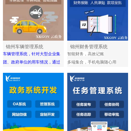
高信息收集工作。
4、设备投资，资产购置等缺乏科
学数据的支撑
锦州车辆管理系统
锦州财务管理系统
车辆管理系统，针对大型企业集
智能财务，高效记账
团、政府单位的用车情况，通过
多端集合，手机电脑随心用
系统建设实现有效的车辆档案管
业财税深度融合，财务赋能业务
理、车辆年检提醒、车辆违章提
醒、车辆保险提醒、车辆维修厂
家管理等，让管理人员及时了解
每一辆车的情况，合理安排员工
车辆使用要求，提高车辆的使用
效率。