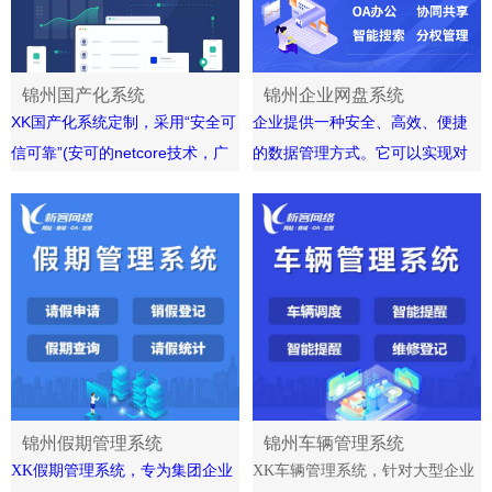
锦州国产化系统
锦州企业网盘系统
XK国产化系统定制，采用“安全可
企业提供一种安全、高效、便捷
信可靠”(安可的netcore技术，广
的数据管理方式。它可以实现对
泛应用在政府机构、企事业等组
企业内部的各类文件进行统一管
织单位，适配中标麒麟、银河麒
理、备份和共享，让员工可以随
麟V10S、统信UOS等国产化操作
时访问并协同编辑文件，提高企
系统，支持阿里的OceanBase、
业的生产力和竞争力。
南大通用、金仓、达梦、神通数
企业网盘系统的优势包括：
据库，为客户提供一系列的软件
高效的协作：企业网盘系统支持
国产化解决方案。
团队协作，员工可以在跨地域、
跨部门、跨平台的情况下进行文
件交流和共享，提高工作效率和
锦州假期管理系统
锦州车辆管理系统
协作能力。
XK
假期管理
系统，专为集团企业
XK
车辆管理
系统，针对大型企业
安全的数据存储：企业网盘系统