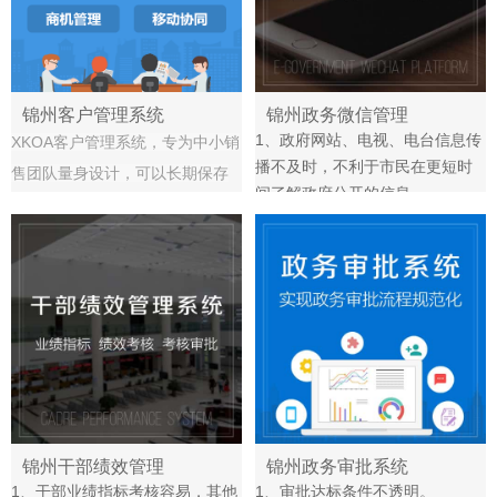
锦州客户管理系统
锦州政务微信管理
1、政府网站、电视、电台信息传
XKOA客户管理系统，专为中小销
播不及时，不利于市民在更短时
售团队量身设计，可以长期保存
间了解政府公开的信息。
客户资料及相关信息，有效积累
2、政府形象难以树立良好形象。
客户，提高销售业绩，防止因员
3、市级、县区、乡镇各级部门之
工离职导致客户流失，并有效促
间的信息交换工作、沟通效率
进团队协作，可结合企业实际需
低。
4、政府部门没有渠道了解民意、
求进行个性化定制开发，助力企
民声，无法解决民生问题。
业信息化发展。
5、政府信息公开后无法及时了解
效果，无法及时改善，以及无法
及时解答群众存在的疑惑。
6、群众诉求途径单一，只能通过
锦州干部绩效管理
锦州政务审批系统
打电话或者亲自到只能部门提
1、干部业绩指标考核容易，其他
1、审批达标条件不透明。